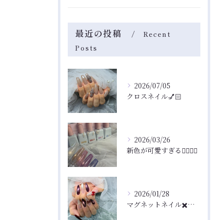
最近の投稿
Recent
Posts
Reserve
Reserve
2026/07/05
クロスネイル💅🏻
2026/03/26
新色が可愛すぎる🤦‍♀️🤦‍♀️
2026/01/28
マグネットネイル✖️フラッシュネイル