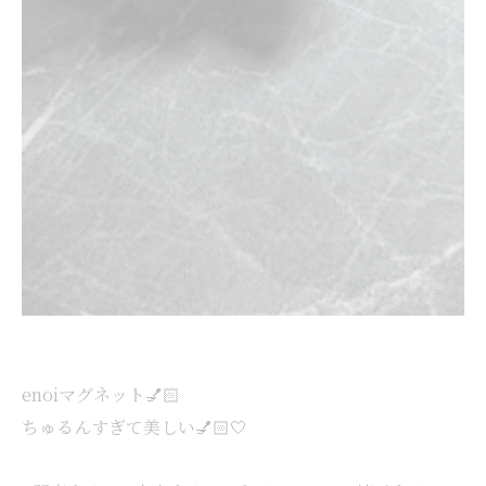
enoiマグネット💅🏻
ちゅるんすぎて美しい💅🏻🤍