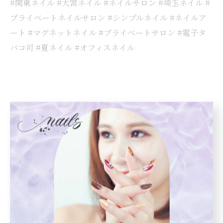
#関東ネイル #大宮ネイル #ネイルサロン #埼玉ネイル #
プライベートネイルサロン #シンプルネイル #ネイルア
ート #マグネットネイル #プライベートサロン #電子タ
バコ可 #夏ネイル #オフィスネイル
< 前のページ
一覧に戻る
次のページ >
カテゴリー
Categories
全てのカテゴリー
ジェル