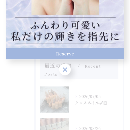
スカルプ
フット
自爪育成
フィルイン
Reserve
最近の投稿
Recent
Reserve
Posts
2026/07/05
クロスネイル💅🏻
2026/03/26