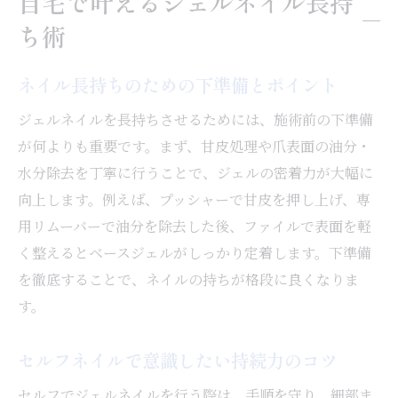
自宅で叶えるジェルネイル長持
ネイルを美しく保つ日常ケアの秘訣
ち術
毎日の保湿でネイルのツヤをキープする方
法
ネイル長持ちのための下準備とポイント
ネイルが長持ちする正しいハンドケア習慣
ジェルネイルを長持ちさせるためには、施術前の下準備
爪先のダメージを防ぐ日常の注意点
が何よりも重要です。まず、甘皮処理や爪表面の油分・
ジェルネイル後に気をつけたい生活習慣
水分除去を丁寧に行うことで、ジェルの密着力が大幅に
オイルやクリームを活用したセルフケア術
向上します。例えば、プッシャーで甘皮を押し上げ、専
ネイルの持ちを良くする保湿アイテムの選
用リムーバーで油分を除去した後、ファイルで表面を軽
び方
く整えるとベースジェルがしっかり定着します。下準備
を徹底することで、ネイルの持ちが格段に良くなりま
ジェルネイルが取れやすい原因と対策
す。
ネイルが2週間で取れる主な原因を解説
ジェルネイルがすぐ取れる人の特徴とは
セルフネイルで意識したい持続力のコツ
剥がれやすいネイルの対処法とケア方法
セルフでジェルネイルを行う際は、手順を守り、細部ま