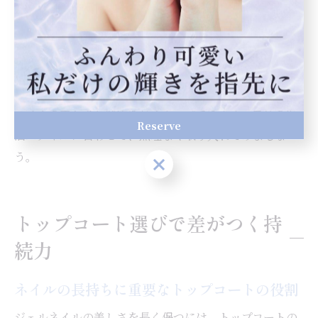
ジェルネイルの持ちを良くするには、日々の生活習慣が
重要です。代表的な方法は、毎日ネイルオイルで保湿を
続ける、爪を使った作業を避ける、定期的にトップコー
トを重ねることです。また、爪を噛む癖や無理にネイル
を剥がすことは厳禁です。これらの習慣を守ることで、
ネイルの美しさと健康を長くキープできます。自分の生
Reserve
活スタイルに合わせて、無理なく取り入れてみましょ
う。
Reserve
トップコート選びで差がつく持
続力
ネイルの長持ちに重要なトップコートの役割
ジェルネイルの美しさを長く保つには、トップコートの