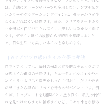
ネイルデザインにも長持ちさせるコツがあります。例え
セルフネイル向けベースコートの活用法
ば、先端にストーンやパーツを多用しないシンプルなワ
ベース選びがネイルの仕上がりを左右する
ンカラーやグラデーションデザインは、引っかかりが少
理由
なく剥がれにくい傾向です。また、クリアやヌードカラ
長持ちを叶えるベースコートの塗り方ポイ
ーを選ぶと伸びが目立ちにくく、美しい状態を長く保て
ント
ます。デザイン選びの段階から持続性を意識すること
プライマーの使い方が持ちを左右する理由
で、日常生活でも美しいネイルを楽しめます。
ネイル持続に効果的なプライマーの基本知
識
自宅ケアでプロ級のネイルを保つ秘訣
ジェルネイル用プライマーの適切な使い方
自宅ケアとしては、毎日の保湿と定期的なチェックがプ
プライマーで持ちが良くなる理由を解説
ロ級ネイル維持の秘訣です。キューティクルオイルやハ
セルフネイル初心者にこそおすすめのプラ
ンドクリームで爪と指先をしっかり保湿し、欠けや浮き
イマー活用
が出てきたら早めにリペアを行うのがポイントです。例
ネイルケアとプライマーの関係性とは
えば、トップコートを1週間ごとに塗り直す、爪先の剥が
プライマー使用時の注意点と失敗回避法
れを見つけたらすぐに補修するなど、日々の小さな積み