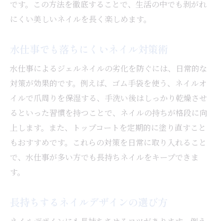
です。この方法を徹底することで、生活の中でも剥がれ
ツ
にくい美しいネイルを長く楽しめます。
オイルを活用した指先の潤いケア方法
ネイルの持ちを左右するオイルケアの基本
水仕事でも落ちにくいネイル対策術
指先の乾燥を防ぐオイルの選び方と使い方
水仕事によるジェルネイルの劣化を防ぐには、日常的な
ジェルネイル長持ちに効く毎日の保湿術
対策が効果的です。例えば、ゴム手袋を使う、ネイルオ
セルフネイル派におすすめのオイル活用法
イルで爪周りを保湿する、手洗い後はしっかり乾燥させ
オイルマッサージでネイルの美しさを保つ
るといった習慣を持つことで、ネイルの持ちが格段に向
コツ
上します。また、トップコートを定期的に塗り直すこと
ネイルケアに最適なオイルとその使い分け
もおすすめです。これらの対策を日常に取り入れること
ベース選びから始める長持ちネイルのコツ
で、水仕事が多い方でも長持ちネイルをキープできま
ネイルが長持ちするベースコートの選び方
す。
失敗しないジェルネイル用ベースの使い方
長持ちするネイルデザインの選び方
ベースで変わるネイルの密着力と持続力