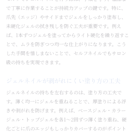
長持ちネイルを実現する日常の見直しポイ
で丁寧に作業することが持続力アップの鍵です。特に、
ント
爪先（エッジ）やサイドまでジェルをしっかり塗布し、
プライマーやベースの選び方と使い方
未硬化ジェルの拭き残しを防ぐ工夫が重要です。例え
取れやすいネイルを防ぐ生活習慣のヒント
ば、1本ずつジェルを塗ってからライト硬化を繰り返すこ
トップコート選びで差がつく持続力
とで、ムラを防ぎつつ均一な仕上がりになります。こう
ネイルの長持ちに重要なトップコートの役
した手間を惜しまないことで、セルフネイルでもサロン
割
級の持ちを実現できます。
ジェルネイル長持ちするトップコートの特
ジェルネイルが剥がれにくい塗り方の工夫
徴
塗り方で変わるネイルの持続力アップ術
ジェルネイルの持ちを左右するのは、塗り方の工夫で
セルフネイルで使いやすいトップコートの
す。薄く均一にジェルを重ねることで、厚塗りによる浮
選び方
きや剥がれを防げます。例えば、ベースジェル・カラー
サロン仕上げに近づくトップコート活用法
ジェル・トップジェルを各1〜2回ずつ薄く塗り重ね、硬
化ごとに爪のエッジもしっかりカバーするのがポイント
トップコートの塗り直しでネイルを守るコ