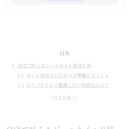
目次
自宅で叶えるジェルネイル長持ち術
ネイル長持ちのための下準備とポイント
セルフネイルで意識したい持続力のコツ
ジェルネイルが剥がれにくい塗り方の工夫
水仕事でも落ちにくいネイル対策術
長持ちするネイルデザインの選び方
自宅ケアでプロ級のネイルを保つ秘訣