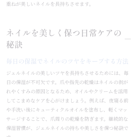
重ねが美しいネイルを長持ちさせます。
長持ちデザインで楽しむセルフネイルの新常識
ジェルネイルで長持ちするデザインの選び
方
ネイルを美しく保つ日常ケアの
セルフネイル派必見の長持ちアレンジ術
秘訣
ネイルを美しく見せる持続型デザインのポ
イント
毎日の保湿でネイルのツヤをキープする方法
季節感を取り入れた長持ちネイルアイデア
ジェルネイルの美しいツヤを長持ちさせるためには、毎
セルフでも簡単なネイル長持ちテクニック
日の保湿が不可欠です。爪や指先の乾燥はネイルの剥が
トレンドと実用性を両立するデザイン選び
れやくすみの原因となるため、オイルやクリームを活用
してこまめなケアを心がけましょう。例えば、夜寝る前
や手洗い後にキューティクルオイルを塗布し、軽くマッ
サージすることで、爪周りの乾燥を防ぎます。継続的な
保湿習慣が、ジェルネイルの持ちや美しさを保つ秘訣で