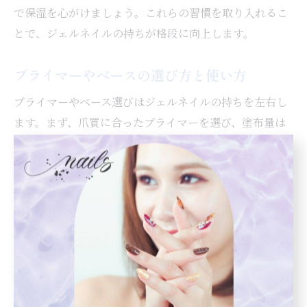
で保湿を心がけましょう。これらの習慣を取り入れるこ
とで、ジェルネイルの持ちが格段に向上します。
プライマーやベースの選び方と使い方
プライマーやベース選びはジェルネイルの持ちを左右し
ます。まず、爪質に合ったプライマーを選び、塗布量は
ごく薄く均一にするのがポイントです。ベースジェルは
爪全体にムラなく塗り、爪先までしっかりコーティング
しましょう。セルフ派の方は、メーカーの推奨するプラ
イマーやベースを使うことで、持ちの良さが安定しやす
くなります。正しい選び方と使い方をマスターすれば、
ネイルの剥がれや浮きが防げます。
取れやすいネイルを防ぐ生活習慣のヒント