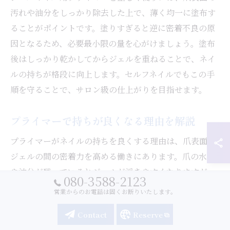
汚れや油分をしっかり除去した上で、薄く均一に塗布す
ることがポイントです。塗りすぎると逆に密着不良の原
因となるため、必要最小限の量を心がけましょう。塗布
後はしっかり乾かしてからジェルを重ねることで、ネイ
ルの持ちが格段に向上します。セルフネイルでもこの手
順を守ることで、サロン級の仕上がりを目指せます。
プライマーで持ちが良くなる理由を解説
プライマーがネイルの持ちを良くする理由は、爪表面と
ジェルの間の密着力を高める働きにあります。爪の水分
や油分が残っているとジェルが浮きやすくなりますが、
080-3588-2123
プライマーはそれらを除去し、ジェルがしっかりと定着
営業からのお電話は固くお断りいたします。
する環境を作ります。実際に、プライマーを使用した場
Contact
Reserve
合としない場合では、ネイルの持続期間に明確な差が出