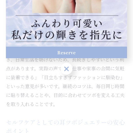
者が増え続けています。
セルフ耳ツボジュエリーの手軽さと続けやす
さ
耳ツボジュエリーは、忙しい人でも手間なく取り入れら
れる点が大きな魅力です。貼るだけでセルフケアがで
Reserve
き、日常生活を妨げないため、長続きしやすいという利
Reserve
点があります。実際の声では「仕事や家事の合間に気軽
に装着できる」「目立ちすぎずファッションに馴染む」
といった意見が多いです。継続のコツは、毎日同じ時間
に貼り替えることや、目的に合わせてツボを変える工夫
を取り入れることです。
セルフケアとしての耳ツボジュエリーの安心
ポイント