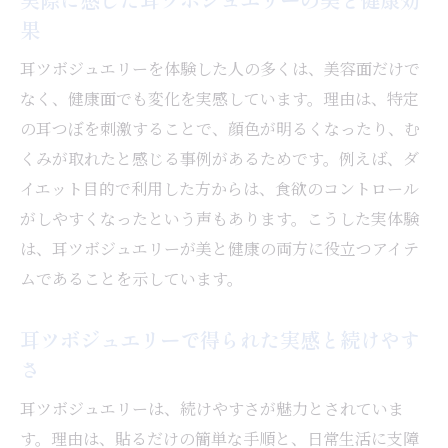
セルフ耳ツボジュエリーの手軽さと続けや
果
すさ
耳ツボジュエリーを体験した人の多くは、美容面だけで
セルフケアとしての耳ツボジュエリーの安
なく、健康面でも変化を実感しています。理由は、特定
心ポイント
の耳つぼを刺激することで、顔色が明るくなったり、む
耳ツボジュエリーで毎日のセルフケアを充
くみが取れたと感じる事例があるためです。例えば、ダ
実
イエット目的で利用した方からは、食欲のコントロール
耳ツボジュエリーは痛い？実際の口コミまとめ
がしやすくなったという声もあります。こうした実体験
耳ツボジュエリーの痛みに関する口コミを
は、耳ツボジュエリーが美と健康の両方に役立つアイテ
紹介
ムであることを示しています。
使用時の痛みや違和感はある？体験者の声
耳ツボジュエリーの痛みに敏感な方の注意
耳ツボジュエリーで得られた実感と続けやす
点
さ
口コミで判明した耳ツボジュエリーの痛み
耳ツボジュエリーは、続けやすさが魅力とされていま
の有無
す。理由は、貼るだけの簡単な手順と、日常生活に支障