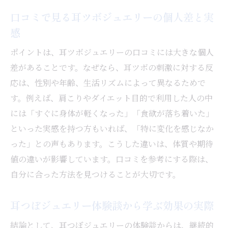
び
口コミで見る耳ツボジュエリーの個人差と実
感
耳ツボジュエリー体験談に見るおしゃれの
工夫
ポイントは、耳ツボジュエリーの口コミには大きな個人
耳ツボジュエリーで日常に彩りをプラスす
差があることです。なぜなら、耳ツボの刺激に対する反
るコツ
応は、性別や年齢、生活リズムによって異なるためで
耳ツボジュエリーが続けやすい理由を体験
す。例えば、肩こりやダイエット目的で利用した人の中
から解説
には「すぐに身体が軽くなった」「食欲が落ち着いた」
おしゃれも楽しめる耳ツボジュエリーの魅
といった実感を持つ方もいれば、「特に変化を感じなか
力
った」との声もあります。こうした違いは、体質や期待
値の違いが影響しています。口コミを参考にする際は、
自分に合った方法を見つけることが大切です。
耳つぼジュエリー体験談から学ぶ効果の実際
結論として、耳つぼジュエリーの体験談からは、継続的