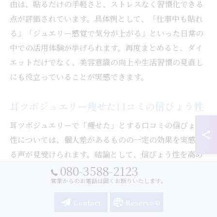
由は、貼るだけの手軽さと、ストレスなく習慣化できる
点が評価されています。具体例として、「仕事中も貼れ
る」「ジュエリー感覚で気分が上がる」といった日常の
中での活用体験が挙げられます。再度まとめると、ダイ
エットだけでなく、美容意識の向上や生活習慣の見直し
にも役立っていることが実感できます。
耳ツボジュエリー痩せた口コミの信ぴょう性
耳ツボジュエリーで「痩せた」とする口コミの信ぴょう
性については、個人差があるものの一定の効果を実感す
る声が見受けられます。結論として、信ぴょう性を高め
080-3588-2123
るには複数の体験談や、継続的な使用による変化に注目
営業からのお電話は固くお断りいたします。
することが大切です。理由は、短期間で劇的な変化を期
待するのではなく、日々の積み重ねと併用した生活改善
Contact
Reserve
が重要だからです。例えば、「数週間続けて体重が減少