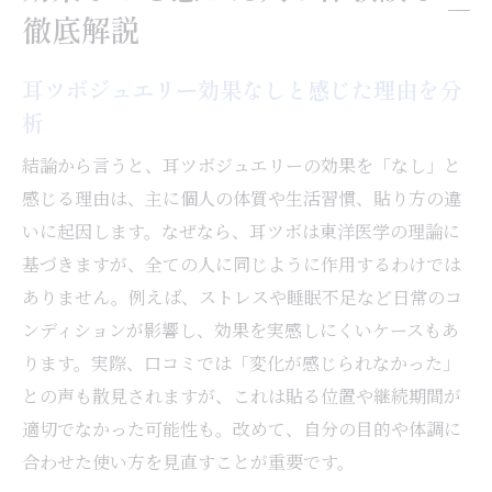
徹底解説
耳ツボジュエリーはいつ剥がすのがベス
ト？
耳ツボジュエリー効果なしと感じた理由を分
耳ツボジュエリーの使い方と長持ちさせる
析
コツ
口コミで学ぶ耳ツボジュエリーの剥がし時
結論から言うと、耳ツボジュエリーの効果を「なし」と
感じる理由は、主に個人の体質や生活習慣、貼り方の違
耳ツボジュエリーの外し方とタイミングの
いに起因します。なぜなら、耳ツボは東洋医学の理論に
目安
基づきますが、全ての人に同じように作用するわけでは
耳ツボジュエリー使用期間に関する体験談
ありません。例えば、ストレスや睡眠不足など日常のコ
日常で続けやすい耳ツボジュエリーの使い
ンディションが影響し、効果を実感しにくいケースもあ
方
ります。実際、口コミでは「変化が感じられなかった」
実体験から得た続けやすさとおしゃれの魅力
との声も散見されますが、これは貼る位置や継続期間が
耳ツボジュエリーでおしゃれと効果を両立
適切でなかった可能性も。改めて、自分の目的や体調に
する方法
合わせた使い方を見直すことが重要です。
続けやすい耳ツボジュエリーのデザイン選