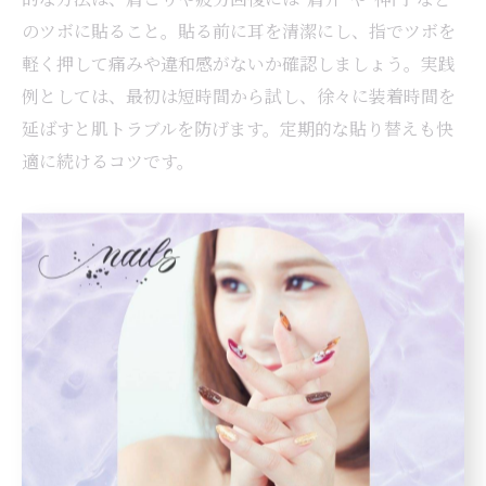
のツボに貼ること。貼る前に耳を清潔にし、指でツボを
軽く押して痛みや違和感がないか確認しましょう。実践
例としては、最初は短時間から試し、徐々に装着時間を
延ばすと肌トラブルを防げます。定期的な貼り替えも快
適に続けるコツです。
口コミで広がるセルフ耳ツボジュエリー体験
口コミでは「貼っていると気分が上がる」「おしゃれ感
があるので続けやすい」といった声が目立ちます。特
に、実際に肩こりやむくみが軽減したという体験談が多
く、セルフケアの一環として日常的に活用されていま
す。年代別では、20～40代の女性を中心に、健康志向や
美容への意識が高い層から支持されている傾向です。リ
アルな体験談がSNSやブログで拡散されることで、利用