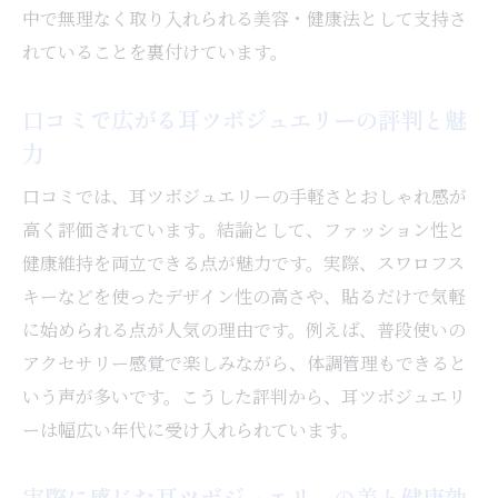
耳つぼジュエリー体験談から学ぶ効果の実
中で無理なく取り入れられる美容・健康法として支持さ
際
れていることを裏付けています。
効果なしと感じたケースに共通する特徴と
は
口コミで広がる耳ツボジュエリーの評判と魅
耳つぼジュエリーの効果に満足できない時
力
の対策
口コミでは、耳ツボジュエリーの手軽さとおしゃれ感が
耳つぼジュエリーの口コミから見る改善ポ
高く評価されています。結論として、ファッション性と
イント
健康維持を両立できる点が魅力です。実際、スワロフス
セルフケアに耳ツボジュエリーが選ばれる理由
キーなどを使ったデザイン性の高さや、貼るだけで気軽
耳ツボジュエリーがセルフケアで人気の理
に始められる点が人気の理由です。例えば、普段使いの
由
アクセサリー感覚で楽しみながら、体調管理もできると
セルフ耳ツボジュエリーの始め方とコツ
いう声が多いです。こうした評判から、耳ツボジュエリ
ーは幅広い年代に受け入れられています。
口コミで広がるセルフ耳ツボジュエリー体
験
実際に感じた耳ツボジュエリーの美と健康効