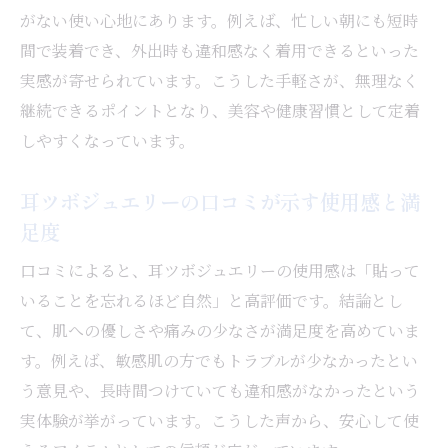
痛みやトラブルが少ない耳ツボジュエリー
がない使い心地にあります。例えば、忙しい朝にも短時
の選び方
間で装着でき、外出時も違和感なく着用できるといった
耳ツボジュエリーの口コミで安心できる理
実感が寄せられています。こうした手軽さが、無理なく
由
継続できるポイントとなり、美容や健康習慣として定着
耳つぼシールとの違いを知恵袋から読み解く
しやすくなっています。
耳ツボジュエリーと耳つぼシールの違いを
耳ツボジュエリーの口コミが示す使用感と満
解説
足度
知恵袋の口コミで分かる両者の特徴比較
耳つぼシールと耳ツボジュエリーの使い分
口コミによると、耳ツボジュエリーの使用感は「貼って
けポイント
いることを忘れるほど自然」と高評価です。結論とし
て、肌への優しさや痛みの少なさが満足度を高めていま
耳ツボジュエリーと耳つぼシールの効果比
す。例えば、敏感肌の方でもトラブルが少なかったとい
較
う意見や、長時間つけていても違和感がなかったという
実際の口コミで知る耳ツボジュエリーの優
実体験が挙がっています。こうした声から、安心して使
位点