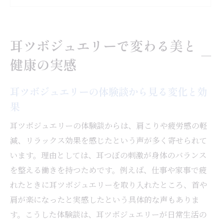
実際に感じた耳ツボジュエリーの美と健康
効果
耳ツボジュエリーで変わる美と
耳ツボジュエリーで得られた実感と続けや
健康の実感
すさ
耳ツボジュエリーの口コミが示す使用感と
耳ツボジュエリーの体験談から見る変化と効
満足度
果
美しさと健康維持に耳ツボジュエリーが選
ばれる理由
耳ツボジュエリーの体験談からは、肩こりや疲労感の軽
減、リラックス効果を感じたという声が多く寄せられて
効果なしと感じた人の体験談も徹底解説
います。理由としては、耳つぼの刺激が身体のバランス
耳ツボジュエリー効果なしと感じた理由を
を整える働きを持つためです。例えば、仕事や家事で疲
分析
れたときに耳ツボジュエリーを取り入れたところ、首や
口コミで見る耳ツボジュエリーの個人差と
肩が楽になったと実感したという具体的な声もありま
実感
す。こうした体験談は、耳ツボジュエリーが日常生活の