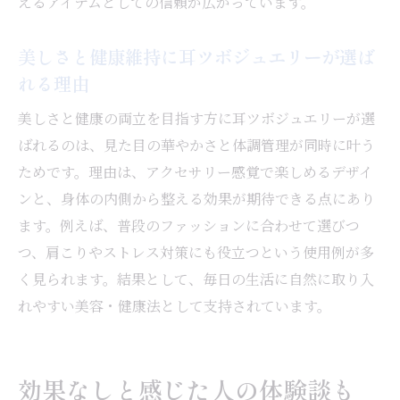
えるアイテムとしての信頼が広がっています。
知恵袋体験談から読み解く選び方のコツ
ダイエット目的で耳ツボジュエリーを試した結
美しさと健康維持に耳ツボジュエリーが選ば
果
れる理由
耳ツボジュエリーで痩せたと感じた体験談
美しさと健康の両立を目指す方に耳ツボジュエリーが選
口コミで話題の耳ツボジュエリーダイエッ
ばれるのは、見た目の華やかさと体調管理が同時に叶う
ト効果
ためです。理由は、アクセサリー感覚で楽しめるデザイ
ダイエット目的の耳ツボジュエリー活用法
ンと、身体の内側から整える効果が期待できる点にあり
耳ツボジュエリーの体験談で見るダイエッ
ます。例えば、普段のファッションに合わせて選びつ
トの実際
つ、肩こりやストレス対策にも役立つという使用例が多
耳ツボジュエリー痩せた口コミの信ぴょう
く見られます。結果として、毎日の生活に自然に取り入
性
れやすい美容・健康法として支持されています。
耳ツボジュエリーを活かすダイエットのコ
ツ
効果なしと感じた人の体験談も
いつ剥がす？耳ツボジュエリーの使い方とコツ