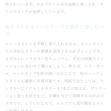
選び方
持されています。セルフネイルの自由度と楽しさを、ネ
使いやすいネイルホリック色見本の活用術
イルホリックが後押ししています。
ネイルホリックの人気色が選ばれる理由を解説
旬ネイルをネイルホリックで簡単に楽しむコ
ネイルホリック人気色が支持される秘密を
ツ
紹介
発色や肌なじみの良さがネイル好評の理由
トレンドネイルを手軽に取り入れるなら、ネイルホリッ
口コミで話題のネイルホリック魅力を徹底
クの多彩なカラーや質感を活用するのがポイントです。
調査
まずはトレンドカラーをチェックし、手元の印象やファ
ネイルホリック人気色の特徴と使い勝手を
ッションに合わせて選びましょう。例えば、シアーやラ
比較
メ、マットタイプを部分使いすることで、旬のニュアン
スネイルも簡単に実現可能です。実践方法としては、ワ
ネイルホリック一覧から選ぶおすすめカラ
ンカラーにアクセントカラーを1本だけ加える、グラデー
ー
ション塗りを試すなど、手順を分けて挑戦するのがおす
セルフネイル初心者も満足のネイルホリック活
すめです。こうした工夫で、セルフでも流行感あるネイ
用術
ルを楽しめます。