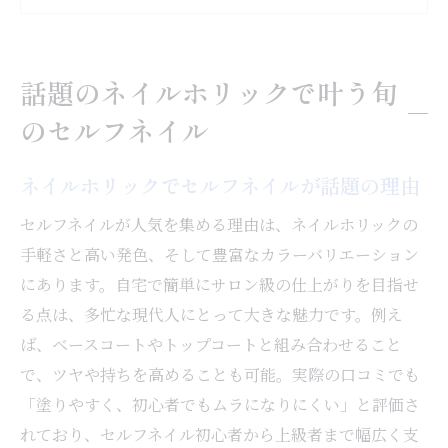
豊富なカラーバリエで自分だけのネイル体
験
話題のネイルホリックで叶う旬
ネイルホリックで叶える季節ごとのネイル
のセルフネイル
提案
トレンド感あふれるセルフネイルの始め方
ネイルホリックでセルフネイルが話題の理由
トレンド先取りならネイルホリックの色選びを
セルフネイルが人気を集める理由は、ネイルホリックの
ネイルホリックの人気色で旬を先取りする
手軽さと高い発色、そして豊富なカラーバリエーション
方法
にあります。自宅で簡単にサロン級の仕上がりを目指せ
2025年注目のネイルカラー最新トレンド解
る点は、多忙な現代人にとって大きな魅力です。例え
説
ば、ベースコートやトップコートと組み合わせること
パーソナルカラー別ネイルホリック色選び
で、ツヤや持ちを高めることも可能。実際の口コミでも
のコツ
「塗りやすく、初心者でもムラになりにくい」と評価さ
ネイルホリック全色レビューで失敗しない
れており、セルフネイル初心者から上級者まで幅広く支