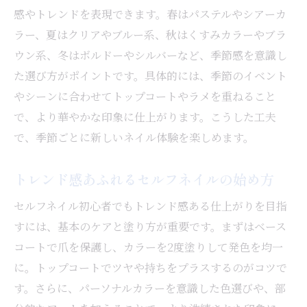
ネイルホリック新色と定番色の使い分け術
感やトレンドを表現できます。春はパステルやシアーカ
ラー、夏はクリアやブルー系、秋はくすみカラーやブラ
季節感を意識したネイルカラーの選び方
ウン系、冬はボルドーやシルバーなど、季節感を意識し
速乾性や発色が魅力のネイルホリック体験談
た選び方がポイントです。具体的には、季節のイベント
ネイルホリックの速乾性を実感したユーザ
やシーンに合わせてトップコートやラメを重ねること
ーの声
で、より華やかな印象に仕上がります。こうした工夫
発色の良さが際立つネイル体験エピソード
で、季節ごとに新しいネイル体験を楽しめます。
ネイルホリックの乾く時間が忙しい人に人
気
トレンド感あふれるセルフネイルの始め方
口コミでわかるネイルホリックの本音レビ
セルフネイル初心者でもトレンド感ある仕上がりを目指
ュー
すには、基本のケアと塗り方が重要です。まずはベース
セルフネイル愛用者が語る失敗しないコツ
コートで爪を保護し、カラーを2度塗りして発色を均一
に。トップコートでツヤや持ちをプラスするのがコツで
す。さらに、パーソナルカラーを意識した色選びや、部