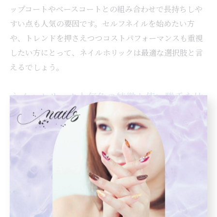
ップコートやベースコートとの組み合わせで長持ちしや
すい点も人気の要因です。セルフネイルを始めたい方
や、トレンドを押さえつつコストパフォーマンスも重視
したい方にとって、ネイルホリックは最適な選択肢と言
えるでしょう。
ネイルホリック人気色の特徴と使い勝手を比
較
ネイルホリックの人気色は、それぞれ異なる特徴と使い
勝手があります。代表的なベージュやピンク系は、オフ
ィスや学校でも違和感なく使えるナチュラルな印象が魅
力です。一方、くすみ系やラメ入りは、季節感やトレン
ドを取り入れたおしゃれな指先を演出できます。具体的
には、「シアータイプで透け感を楽しむ」「ラメで華や