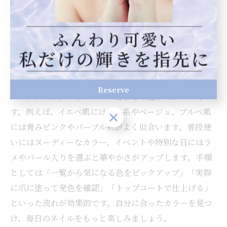
かさをプラス」など、シーンや気分に合わせて選べるの
がポイントです。塗りやすさや速乾性も高く、セルフネ
イルでも失敗しにくい設計が利用者に好評です。
ネイルホリック一覧から選ぶおすすめカラー
ネイルホリックのカラー一覧からおすすめを選ぶ際は、
Reserve
パーソナルカラーやシーンに合わせて選ぶのがコツで
す。例えば、イエベ肌には暖色系やベージュ、ブルベ肌
Reserve
には青みピンクやパープル系がよく似合います。普段使
いにはヌーディーなカラー、イベントや特別な日にはラ
メやパール入りを選ぶと華やかさがアップします。手順
としては「一覧から気になる色をピックアップ」「実際
に爪に塗って発色を確認」「トップコートで仕上げる」
といった流れが効果的です。自分に合ったカラーを見つ
け、毎日のネイルをもっと楽しみましょう。