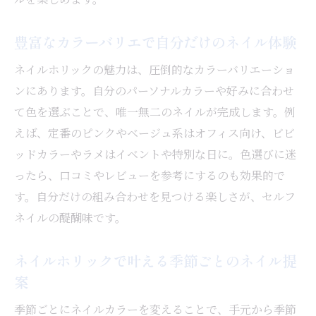
ネイルホリックで簡単セルフネイルの始め
方
豊富なカラーバリエで自分だけのネイル体験
初心者でも安心なネイルホリック使い方ガ
ネイルホリックの魅力は、圧倒的なカラーバリエーショ
イド
ンにあります。自分のパーソナルカラーや好みに合わせ
ネイルホリック活用で失敗しないコツと工
て色を選ぶことで、唯一無二のネイルが完成します。例
夫
えば、定番のピンクやベージュ系はオフィス向け、ビビ
速乾性や塗りやすさを活かしたネイル術
ッドカラーやラメはイベントや特別な日に。色選びに迷
ベースコートやトップコート選びのポイン
ったら、口コミやレビューを参考にするのも効果的で
ト
す。自分だけの組み合わせを見つける楽しさが、セルフ
2025年注目のネイルカラーと使い方のコツ
ネイルの醍醐味です。
2025年トレンドネイルカラーの最新予測
ネイルホリックで叶える季節ごとのネイル提
ネイルホリックで旬カラーを美しく仕上げ
案
る方法
セルフネイルで映える塗り方のポイント
季節ごとにネイルカラーを変えることで、手元から季節