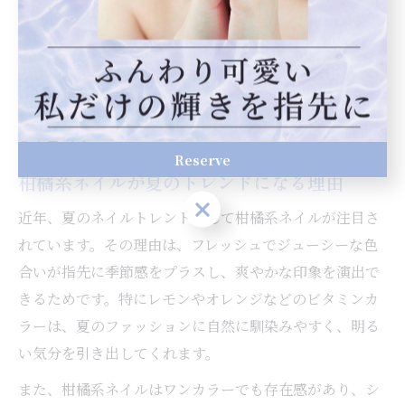
で仕上げてもらうと、より美しく長持ちさせられます。
トレンド感ある柑橘系ネイルの
選び方
Reserve
柑橘系ネイルが夏のトレンドになる理由
Reserve
近年、夏のネイルトレンドとして柑橘系ネイルが注目さ
れています。その理由は、フレッシュでジューシーな色
合いが指先に季節感をプラスし、爽やかな印象を演出で
きるためです。特にレモンやオレンジなどのビタミンカ
ラーは、夏のファッションに自然に馴染みやすく、明る
い気分を引き出してくれます。
また、柑橘系ネイルはワンカラーでも存在感があり、シ