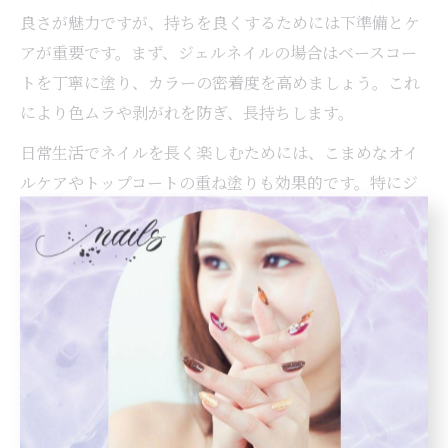
良さが魅力ですが、持ちを良くするためには下準備とケ
アが重要です。まず、ジェルネイルの場合はベースコー
トを丁寧に塗り、カラーの密着度を高めましょう。これ
により色ムラや剥がれを防ぎ、長持ちします。
日常生活でネイルを長く楽しむためには、こまめなオイ
ルケアやトップコートの重ね塗りも効果的です。特にジ
ューシーカラーは色素沈着しやすいので、オフの際は専
用リムーバーを使い、爪の健康を守ることも忘れずに。2
ヶ月以上ネイルを休むと爪がリフレッシュしやすいとい
う傾向もあるため、定期的なオフ期間を設けるのもおす
すめです。
また、フルーティネイルは発色を重視する分、厚塗りに
なりやすいので、1度塗りごとにしっかり硬化させること
が失敗防止のポイントです。初心者の方はプロのサロン