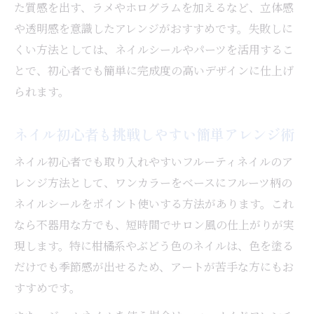
た質感を出す、ラメやホログラムを加えるなど、立体感
ネイルで好印象を与えるカラー使いのポイ
や透明感を意識したアレンジがおすすめです。失敗しに
ント
くい方法としては、ネイルシールやパーツを活用するこ
旬のオレンジやぶどう色ネイルアイデア集
とで、初心者でも簡単に完成度の高いデザインに仕上げ
オレンジネイルで夏の指先を明るく彩る方
られます。
法
ぶどう色ネイルが映える旬のデザイン特集
ネイル初心者も挑戦しやすい簡単アレンジ術
ネイルに取り入れるグレープの上品さと可
ネイル初心者でも取り入れやすいフルーティネイルのア
愛さ
レンジ方法として、ワンカラーをベースにフルーツ柄の
オレンジ・グレープネイルの組み合わせ術
ネイルシールをポイント使いする方法があります。これ
ネイルで楽しむ旬カラーのアレンジアイデ
なら不器用な方でも、短時間でサロン風の仕上がりが実
ア
現します。特に柑橘系やぶどう色のネイルは、色を塗る
だけでも季節感が出せるため、アートが苦手な方にもお
すすめです。