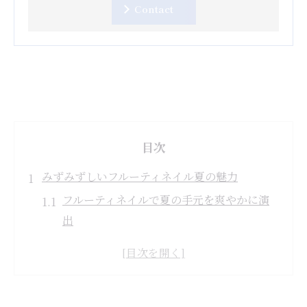
Contact
目次
みずみずしいフルーティネイル夏の魅力
フルーティネイルで夏の手元を爽やかに演
出
ネイルのトレンドと季節感を両立するポイ
ント
フルーツモチーフが人気の理由とネイル映