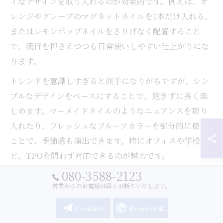
ィなデザインを取り入れるのが効果的です。例えば、オ
レンジやグレープのマグネットネイルを1本だけ入れる、
またはレモンポップネイルをさりげなく配置すること
で、流行を押さえつつも日常使いしやすい仕上がりにな
ります。
トレンドを意識しすぎると派手になりがちですが、シン
プルなデザインをベースにすることで、飽きずに長く楽
しめます。マーメイドネイルのようなニュアンスを取り
入れたり、フレッシュなフルーツカラーを部分的に使う
ことで、季節感も演出できます。特にオフィスや学校な
ど、TPOを問わず対応できるのが魅力です。
080-3588-2123
注意点は、カラーやパーツの選択を絞り込むこと。色数
営業からのお電話は固くお断りいたします。
が多すぎるとまとまりがなくなるため、2～3色に抑える
のがコツです。実際に「シンプルだけど今っぽい」とい
Contact
Reserve
った感想や、「手元がキレイに見える」といった声も多