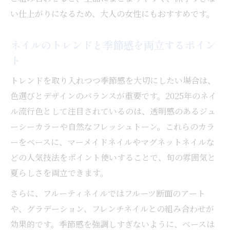
ネイルの持ちを良くするジューシーカラー
い仕上がりになるため、大人の女性にもおすすめです。
活用法
トレンド感ある柑橘系ネイルの選び方
ネイルのトレンドと季節感を両立するポイン
柑橘系ネイルが夏のトレンドになる理由
ト
ネイルに映えるレモン・オレンジの使い方
トレンドを取り入れつつ季節感を大切にしたい場合は、
柑橘系ネイルで健康的な手元を演出する方
色選びとデザインのバランスが重要です。2025年のネイ
法
ル流行色として注目されているのは、透明感のあるジュ
オレンジマーメイドネイルの組み合わせア
ーシーカラーや自然なフレッシュトーン。これらのカラ
イデア
ーをベースに、マーメイドネイルやマグネットネイルな
ネイルケアも重視した柑橘系デザインの工
どの人気技法をポイント使いすることで、旬の雰囲気と
夫
夏らしさを両立できます。
爪の健康を守るケアとネイルの両立術
さらに、フルーティネイルではフルーツ断面のアート
ネイルと爪ケアを両立する基本的な考え方
や、グラデーション、フレンチネイルとの組み合わせが
フルーティネイル後の保湿ケア徹底ポイン
効果的です。季節感を強調しすぎないように、ベースは