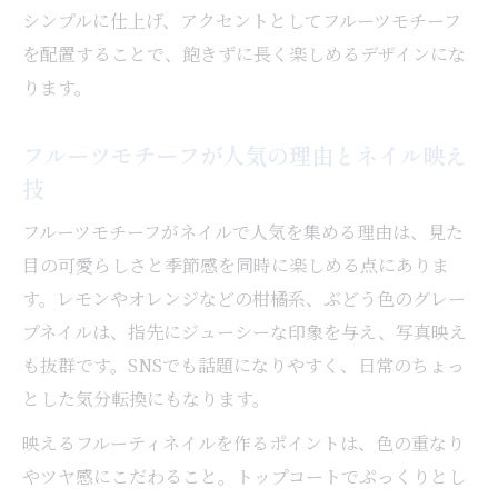
ト
シンプルに仕上げ、アクセントとしてフルーツモチーフ
ジェルネイル休止中も美爪を保つ方法
を配置することで、飽きずに長く楽しめるデザインにな
ります。
ネイルの頻度と爪の健康維持バランスの秘
訣
フルーツモチーフが人気の理由とネイル映え
ダメージを最小限にするネイル選びの工夫
技
男子ウケするカラーで叶うフルーティデザイン
フルーツモチーフがネイルで人気を集める理由は、見た
ネイルで男子ウケと夏らしさを両立するコ
目の可愛らしさと季節感を同時に楽しめる点にありま
ツ
す。レモンやオレンジなどの柑橘系、ぶどう色のグレー
淡いピンクやクリア系ネイルの魅力と選び
プネイルは、指先にジューシーな印象を与え、写真映え
方
も抜群です。SNSでも話題になりやすく、日常のちょっ
フルーティデザインで上品さを演出する方
とした気分転換にもなります。
法
映えるフルーティネイルを作るポイントは、色の重なり
シンプルネイルとトレンドの絶妙なバラン
やツヤ感にこだわること。トップコートでぷっくりとし
ス術