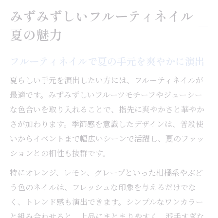
え技
みずみずしいフルーティネイル
ネイル初心者も挑戦しやすい簡単アレンジ
夏の魅力
術
夏ファッションとフルーティネイルの好相
フルーティネイルで夏の手元を爽やかに演出
性
ジューシーカラーで楽しむ爽やかネイル
夏らしい手元を演出したい方には、フルーティネイルが
最適です。みずみずしいフルーツモチーフやジューシー
ネイルにぴったりなジューシーカラーの選
な色合いを取り入れることで、指先に爽やかさと華やか
び方
さが加わります。季節感を意識したデザインは、普段使
夏らしさを引き立てるフルーティネイル配
いからイベントまで幅広いシーンで活躍し、夏のファッ
色術
ションとの相性も抜群です。
爽やかなネイルで指先に涼感をプラスする
特にオレンジ、レモン、グレープといった柑橘系やぶど
コツ
う色のネイルは、フレッシュな印象を与えるだけでな
流行色を押さえたネイルデザインの取り入
く、トレンド感も演出できます。シンプルなワンカラー
れ方
と組み合わせると、上品にまとまりやすく、派手すぎな