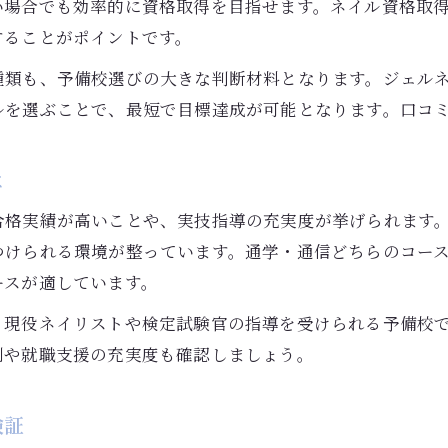
い場合でも効率的に資格取得を目指せます。ネイル資格取
独学と予備校のネイル学習効果を比較
することがポイントです。
短期合格を叶えるネイル予備校活用術
種類も、予備校選びの大きな判断材料となります。ジェル
ネイル資格短期合格を目指すカリキュラム選び
ルを選ぶことで、最短で目標達成が可能となります。口コ
短期集中でネイルスキルを習得する方法
フリータイム制のネイル予備校活用ポイント
は
ネイル通信講座との併用で効率UPの秘訣
合格実績が高いことや、実技指導の充実度が挙げられます
ネイル検定合格に直結する学習スケジュール
つけられる環境が整っています。通学・通信どちらのコー
ネイル通信講座と通学の違いを整理
ースが適しています。
ネイル通信講座と通学のメリットを比較
。現役ネイリストや検定試験官の指導を受けられる予備校
実際に通信でネイリストになった人の声紹介
制や就職支援の充実度も確認しましょう。
ライフスタイル別に選ぶネイル学習方法
ユーキャン ネイル講座の口コミや評判まとめ
検証
通学と通信どちらがネイル資格に有利か解説