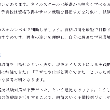
違いがあります。ネイルスクールは基礎から幅広く学べる
効率重視で学びたい女性のネイル勉強術
ル予備校は資格取得やサロン就職を目指す方を対象に、試
忙しい女性に最適なネイル勉強の工夫
ネイル予備校で効率よく資格を目指す秘訣
のスキルレベルで判断しましょう。資格取得を最短で目指
スキマ時間を活用したネイル学習法の提案
おすすめです。両者の違いを理解し、自分に最適な学習環
仕事や家事と両立できるネイル勉強術
ネイル資格取得を叶える自己管理のコツ
態
資格ごとの最適なネイル学習期間ガイド
格取得を目指せたという声や、現役ネイリストによる実践
ネイル資格別の学習期間と目安を解説
Reserve
Reserve
間に勉強できた」「子育てや仕事と両立できた」といった
JNAジェルネイル検定の学習スケジュール例
きな参考材料となります。
ネイル資格取得に必要な勉強時間とは
実技試験対策が不安だった」という意見もあります。こう
ネイル検定ごとに異なる学習プランを立てる
際の体験談を活用することで、納得のいく予備校選びがし
短期間で合格できるネイル資格はどれか