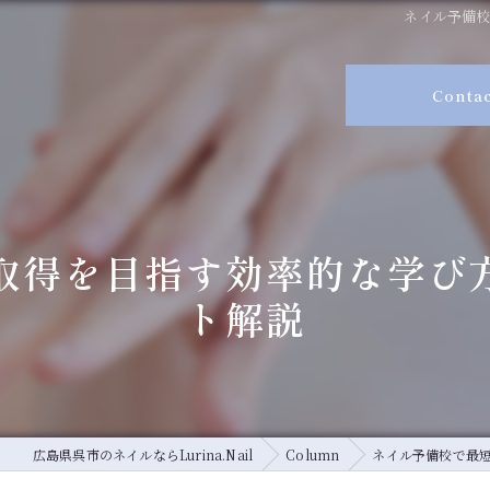
ネイル予備
Conta
取得を目指す効率的な学び
ト解説
広島県呉市のネイルならLurina.Nail
Column
ネイル予備校で最