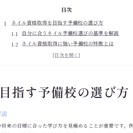
目次
ネイル資格取得を目指す予備校の選び方
自分に合うネイル予備校選びの基準を解説
ネイル資格取得に強い予備校の特徴とは
ネイルスクールと予備校の違いを比較検証
口コミから読み解くネイル予備校の実態
ネイル予備校の学費や期間を徹底チェック
実務に直結するネイル学習法とは
目指す予備校の選び方
サロン就職を見据えたネイル実務学習の進め方
ネイル予備校で学べる実践的スキルの全貌
解説
現場で役立つネイル技術の習得ポイント
や将来の目標に合った学び方を見極めることが重要です。
ネイル検定対策と実務力を両立させる方法