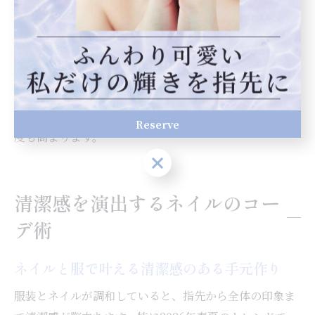
るコツです。
注意点として、派手なネイルデザインはシンプルな服に
合わせることでバランスが取りやすくなります。逆に、
柄物やカラフルな服の場合は、ネイルはワンカラーや控
えめなデザインを選ぶと洗練された印象に。ネイルと服
の調和を意識することで、毎日のコーディネートの満足
Reserve
度も高まります。
Reserve
清潔感を演出するネイルのコー
デ術
ネイルと服で叶える清潔感のある手元作り
服装とネイルが調和していると、指先から全体の印象ま