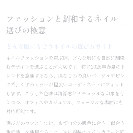
略法
ネイルで清潔感を演出するコツと実例
ファッションと調和するネイル
服に似合うネイルデザイン最新トレンド
選びの極意
2026年春夏ネイルトレンド注目デザイン
マグネットネイルが今季ファッションに映
どんな服にも合うネイルの選び方ガイド
える理由
ネイルファッションを選ぶ際、どんな服にも自然に馴染
フラワーネイルで女性らしさをプラスする
むデザインを選ぶことが大切です。特に2026年春夏のト
方法
レンドを意識するなら、肌なじみの良いベージュやピン
ドット柄ネイルで服と遊び心を合わせるコ
ク系、くすみカラーが幅広いコーディネートにフィット
ツ
します。こうした色味は清潔感とナチュラルな印象を与
ネイルデザインで服の印象をアップデート
えつつ、オフィスやカジュアル、フォーマルな場面にも
清潔感を演出するネイルのコーデ術
対応可能です。
ネイルと服で叶える清潔感のある手元作り
選び方のコツとしては、まず自分の肌色に合う「似合う
オフィスにも最適なネイルコーデの極意
色診断」を活用すること、次に服装のメインカラーと同