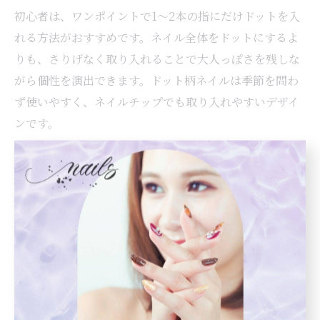
初心者は、ワンポイントで1〜2本の指にだけドットを入
れる方法がおすすめです。ネイル全体をドットにするよ
りも、さりげなく取り入れることで大人っぽさを残しな
がら個性を演出できます。ドット柄ネイルは季節を問わ
ず使いやすく、ネイルチップでも取り入れやすいデザイ
ンです。
ネイルデザインで服の印象をアップデート
ネイルデザインを工夫することで、普段の服装のイメー
ジを簡単にアップデートできます。例えば、いつものカ
ジュアルコーデにトレンドのマグネットネイルやフラワ
ーネイルを合わせるだけで、手元から華やかさや清潔感
が加わります。服とネイルの「同じ色合わせ」や「コン
トラストを意識した配色」も、全体の印象を新鮮に見せ