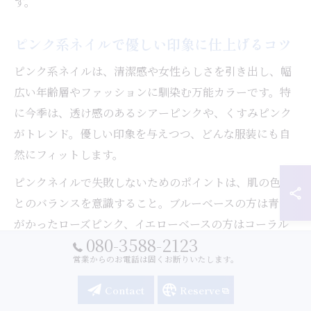
す。
ピンク系ネイルで優しい印象に仕上げるコツ
ピンク系ネイルは、清潔感や女性らしさを引き出し、幅
広い年齢層やファッションに馴染む万能カラーです。特
に今季は、透け感のあるシアーピンクや、くすみピンク
がトレンド。優しい印象を与えつつ、どんな服装にも自
然にフィットします。
ピンクネイルで失敗しないためのポイントは、肌の色味
とのバランスを意識すること。ブルーベースの方は青み
がかったローズピンク、イエローベースの方はコーラル
080-3588-2123
ピンクなど、パーソナルカラーを参考に選ぶと自然な仕
営業からのお電話は固くお断りいたします。
上がりに。また、グラデーションやマット仕上げを取り
入れることで、上品さや柔らかさがより際立ちます。
Contact
Reserve