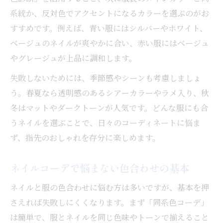
ネイルデザインで好印象を与える秘訣
系統か、反対色でアクセントになるカラーを選ぶのがお
ネイル 似合う色診断で見つける清楚なカラ
すすめです。例えば、青い服にはシルバーやホワイト、
ー
ベージュのネイルが爽やかに合い、赤い服にはベージュ
やグレージュが上品に調和します。
清潔感を意識したネイルチップの活用法
ネイルと服がしっくり合う理由とポイント
失敗しないためには、季節感やシーンも考慮しましょ
う。春夏なら透明感のあるシアーカラーやラメ入り、秋
服とネイルが合わない悩みの原因と対策
冬はマットやダークトーンが人気です。どんな服にも合
ネイル コーデ合わせ方の基本を徹底解説
うネイルを選ぶことで、日々のコーディネートに悩ま
ネイルと服の色バランスを取るテクニック
ず、指先のおしゃれを存分に楽しめます。
服とネイルを同じ色でまとめるメリット
男ウケがいいネイルの選び方とポイント
ネイルコーデで悩まない色合わせの基本
春夏ファッションに映えるネイルカラー集
ネイルと服の色合わせに悩む方は多いですが、基本を押
春夏に人気のネイルカラートレンド徹底解
さえれば失敗しにくくなります。まず「同系色コーデ」
説
は簡単で、服とネイルを同じ色味やトーンで揃えること