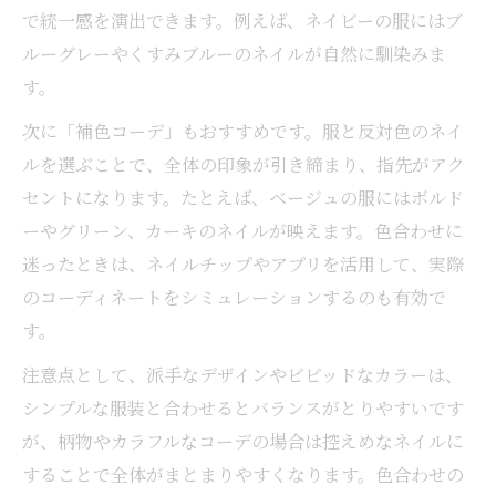
ピンク系ネイルで優しい印象に仕上げるコ
で統一感を演出できます。例えば、ネイビーの服にはブ
ツ
ルーグレーやくすみブルーのネイルが自然に馴染みま
バターイエローやブルーネイルの取り入れ
す。
方
次に「補色コーデ」もおすすめです。服と反対色のネイ
青い服に合うネイルカラーの選び方ガイド
ルを選ぶことで、全体の印象が引き締まり、指先がアク
赤い服に合うネイルで鮮やかさをプラス
セントになります。たとえば、ベージュの服にはボルド
ネイルコーデで魅せる新しい自分発見へ
ーやグリーン、カーキのネイルが映えます。色合わせに
ネイルデザインで自分らしさを表現する方
迷ったときは、ネイルチップやアプリを活用して、実際
法
のコーディネートをシミュレーションするのも有効で
す。
ネイルチップを活用した手軽なイメチェン
術
注意点として、派手なデザインやビビッドなカラーは、
似合うネイルカラー診断で新しい発見を
シンプルな服装と合わせるとバランスがとりやすいです
が、柄物やカラフルなコーデの場合は控えめなネイルに
服装とネイルの合わせ方で印象チェンジ
することで全体がまとまりやすくなります。色合わせの
ネイルで日常に彩りを加えるアイディア集