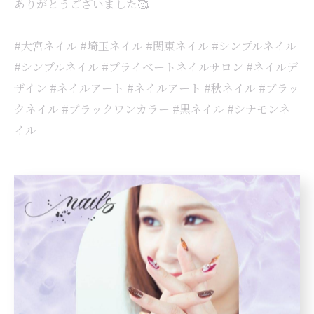
ありがとうございました🥰
#大宮ネイル #埼玉ネイル #関東ネイル #シンプルネイル
#シンプルネイル #プライベートネイルサロン #ネイルデ
ザイン #ネイルアート #ネイルアート #秋ネイル #ブラッ
クネイル #ブラックワンカラー #黒ネイル #シナモンネ
イル
< 前のページ
一覧に戻る
次のページ >
カテゴリー
Categories