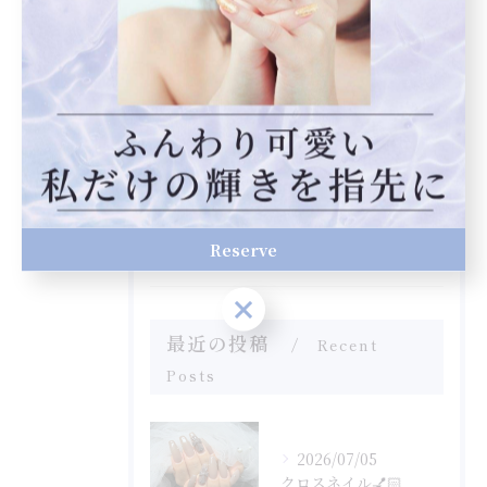
全てのカテゴリー
ジェル
スカルプ
フット
自爪育成
フィルイン
Reserve
Reserve
最近の投稿
Recent
Posts
2026/07/05
クロスネイル💅🏻