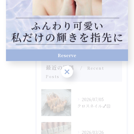
スカルプ
フット
自爪育成
フィルイン
Reserve
最近の投稿
Recent
Reserve
Posts
2026/07/05
クロスネイル💅🏻
2026/03/26