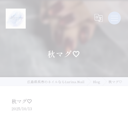
秋マグ🤍
広島県呉市のネイルならLurina.Nail
Blog
秋マグ🤍
秋マグ🤍
2025/10/13